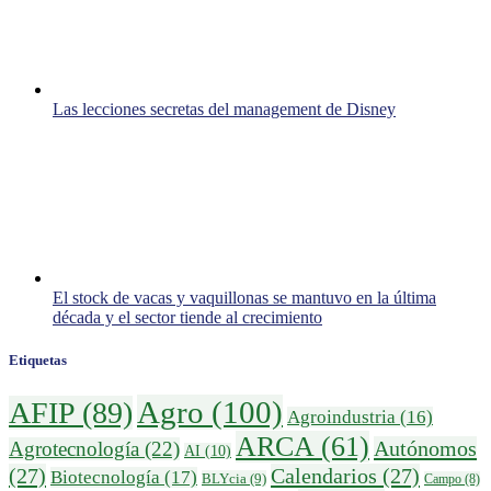
Las lecciones secretas del management de Disney
El stock de vacas y vaquillonas se mantuvo en la última
década y el sector tiende al crecimiento
Etiquetas
Agro
(100)
AFIP
(89)
Agroindustria
(16)
ARCA
(61)
Autónomos
Agrotecnología
(22)
AI
(10)
(27)
Calendarios
(27)
Biotecnología
(17)
BLYcia
(9)
Campo
(8)