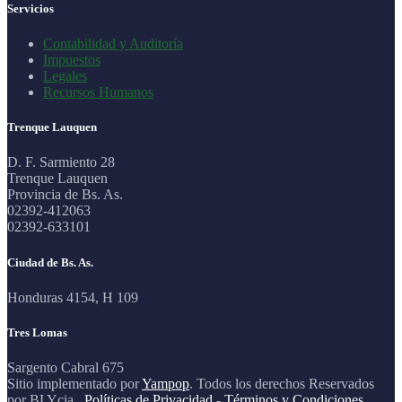
Servicios
Contabilidad y Auditoría
Impuestos
Legales
Recursos Humanos
Trenque Lauquen
D. F. Sarmiento 28
Trenque Lauquen
Provincia de Bs. As.
02392-412063
02392-633101
Ciudad de Bs. As.
Honduras 4154, H 109
Tres Lomas
Sargento Cabral 675
Sitio implementado por
Yampop
. Todos los derechos Reservados
por BLYcia .
Políticas de Privacidad
-
Términos y Condiciones