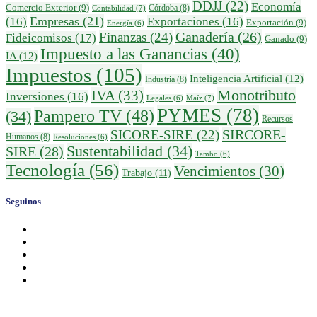
DDJJ
(22)
Economía
Comercio Exterior
(9)
Córdoba
(8)
Contabilidad
(7)
Empresas
(21)
(16)
Exportaciones
(16)
Exportación
(9)
Energía
(6)
Ganadería
(26)
Finanzas
(24)
Fideicomisos
(17)
Ganado
(9)
Impuesto a las Ganancias
(40)
IA
(12)
Impuestos
(105)
Inteligencia Artificial
(12)
Industria
(8)
IVA
(33)
Monotributo
Inversiones
(16)
Maíz
(7)
Legales
(6)
PYMES
(78)
Pampero TV
(48)
(34)
Recursos
SIRCORE-
SICORE-SIRE
(22)
Humanos
(8)
Resoluciones
(6)
Sustentabilidad
(34)
SIRE
(28)
Tambo
(6)
Tecnología
(56)
Vencimientos
(30)
Trabajo
(11)
Seguinos