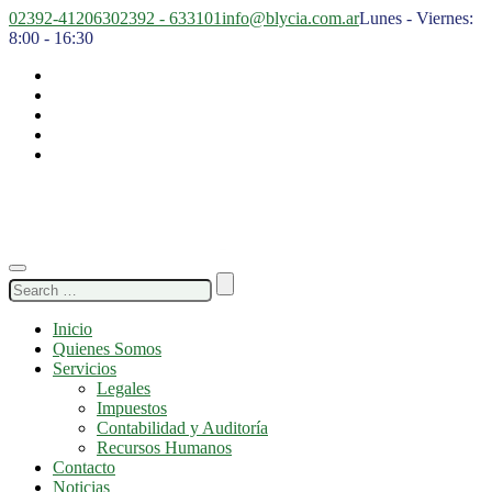
02392-412063
02392 - 633101
info@blycia.com.ar
Lunes - Viernes:
8:00 - 16:30
Search
for:
Inicio
Quienes Somos
Servicios
Legales
Impuestos
Contabilidad y Auditoría
Recursos Humanos
Contacto
Noticias