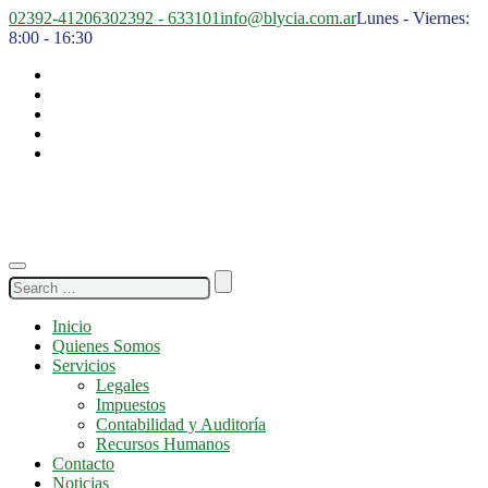
02392-412063
02392 - 633101
info@blycia.com.ar
Lunes - Viernes:
8:00 - 16:30
Search
for:
Inicio
Quienes Somos
Servicios
Legales
Impuestos
Contabilidad y Auditoría
Recursos Humanos
Contacto
Noticias