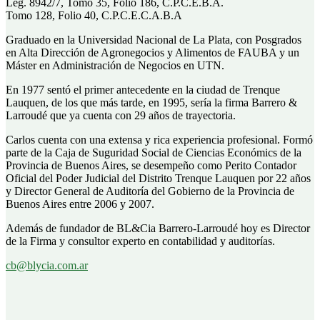
Leg. 8942/7, Tomo 35, Folio 186, C.P.C.E.B.A.
Tomo 128, Folio 40, C.P.C.E.C.A.B.A
Graduado en la Universidad Nacional de La Plata, con Posgrados
en Alta Dirección de Agronegocios y Alimentos de FAUBA y un
Máster en Administración de Negocios en UTN.
En 1977 sentó el primer antecedente en la ciudad de Trenque
Lauquen, de los que más tarde, en 1995, sería la firma Barrero &
Larroudé que ya cuenta con 29 años de trayectoria.
Carlos cuenta con una extensa y rica experiencia profesional. Formó
parte de la Caja de Suguridad Social de Ciencias Económics de la
Provincia de Buenos Aires, se desempeño como Perito Contador
Oficial del Poder Judicial del Distrito Trenque Lauquen por 22 años
y Director General de Auditoría del Gobierno de la Provincia de
Buenos Aires entre 2006 y 2007.
Además de fundador de BL&Cia Barrero-Larroudé hoy es Director
de la Firma y consultor experto en contabilidad y auditorías.
cb@blycia.com.ar