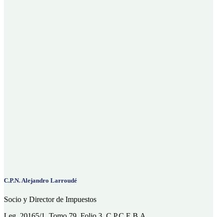
C.P.N. Alejandro Larroudé
Socio y Director de Impuestos
Leg. 20165/1, Tomo 79, Folio 3, C.P.C.E.B.A