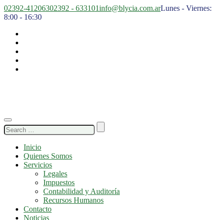
02392-412063
02392 - 633101
info@blycia.com.ar
Lunes - Viernes:
8:00 - 16:30
Search
for:
Inicio
Quienes Somos
Servicios
Legales
Impuestos
Contabilidad y Auditoría
Recursos Humanos
Contacto
Noticias