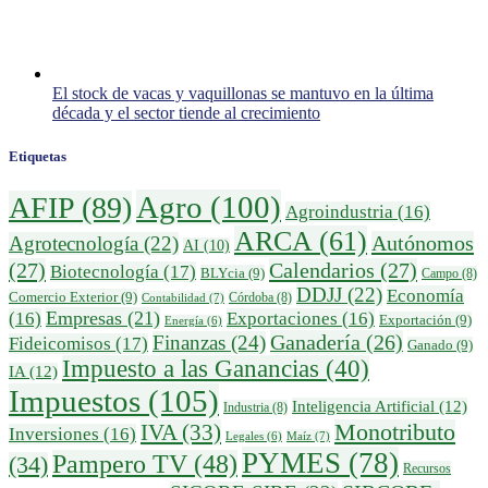
El stock de vacas y vaquillonas se mantuvo en la última
década y el sector tiende al crecimiento
Etiquetas
Agro
(100)
AFIP
(89)
Agroindustria
(16)
ARCA
(61)
Autónomos
Agrotecnología
(22)
AI
(10)
(27)
Calendarios
(27)
Biotecnología
(17)
BLYcia
(9)
Campo
(8)
DDJJ
(22)
Economía
Comercio Exterior
(9)
Córdoba
(8)
Contabilidad
(7)
Empresas
(21)
(16)
Exportaciones
(16)
Exportación
(9)
Energía
(6)
Ganadería
(26)
Finanzas
(24)
Fideicomisos
(17)
Ganado
(9)
Impuesto a las Ganancias
(40)
IA
(12)
Impuestos
(105)
Inteligencia Artificial
(12)
Industria
(8)
IVA
(33)
Monotributo
Inversiones
(16)
Maíz
(7)
Legales
(6)
PYMES
(78)
Pampero TV
(48)
(34)
Recursos