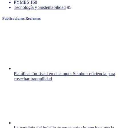
PYMES
168
Tecnología y Sustentabilidad
95
Publicaciones Recientes
Planificación fiscal en el campo: Sembrar eficiencia para
cosechar tranquilidad
La paradoja del bolsillo agropecuario: lo que baja por la