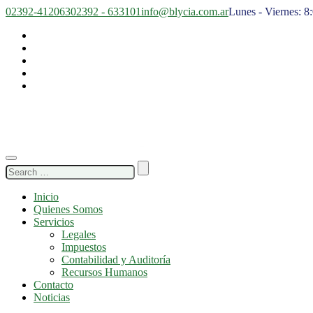
02392-412063
02392 - 633101
info@blycia.com.ar
Lunes - Viernes: 8
Search
for:
Inicio
Quienes Somos
Servicios
Legales
Impuestos
Contabilidad y Auditoría
Recursos Humanos
Contacto
Noticias