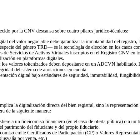
ecido por la CNV descansa sobre cuatro pilares jurídico-técnicos:
tal del valor negociable debe garantizar la inmutabilidad del registro, l
especie del género TRD— es la tecnología de elección en los casos conc
e Servicios de Activos Virtuales inscriptos en el Registro CNV en tod
ización en plataformas digitales.
os valores tokenizados deben depositarse en un ADCVN habilitado. Los
gridad del sistema de anotaciones en cuenta.
ntación digital bajo estándares de seguridad, inmutabilidad, fungibilid
 implica la digitalización directa del bien registral, sino la representac
ra de la siguiente manera:
nsfiere a un fideicomiso financiero (en el caso de oferta pública) o a un
l patrimonio del fiduciante y del propio fiduciario.
icomiso emite Certificados de Participación (CP) o Valores Represent
plusvalía por venta, etc.)