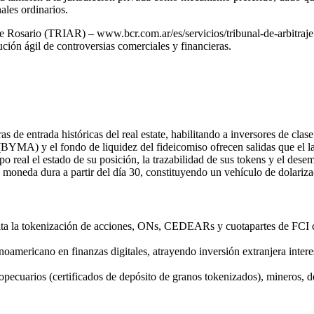
ales ordinarios.
de Rosario (TRIAR) – www.bcr.com.ar/es/servicios/tribunal-de-arbitraje 
ución ágil de controversias comerciales y financieras.
 de entrada históricas del real estate, habilitando a inversores de clase 
BYMA) y el fondo de liquidez del fideicomiso ofrecen salidas que el la
mpo real el estado de su posición, la trazabilidad de sus tokens y el des
n moneda dura a partir del día 30, constituyendo un vehículo de dolariz
ita la tokenización de acciones, ONs, CEDEARs y cuotapartes de FCI ce
oamericano en finanzas digitales, atrayendo inversión extranjera intere
ropecuarios (certificados de depósito de granos tokenizados), mineros, 