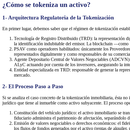
¿Cómo se tokeniza un activo?
1- Arquitectura Regulatoria de la Tokenización
En primer lugar, debemos saber que el régimen de tokenización establ
Tecnología de Registro Distribuido (TRD): la representación digi
la identificación indubitable del emisor. La blockchain —como 
PSAV como operadores habilitados: únicamente los Proveedores d
representados digitalmente y como responsables de su comercial
Agente Depositario Central de Valores Negociables (ADCVN): l
ALyC actuando por cuenta de los inversores, asegurando la inte
Entidad especializada en TRD: responsable de generar la represe
mercado.
2- El Proceso Paso a Paso
Si se analiza el caso concreto de la tokenización inmobiliaria, ésta no
jurídico que tiene al inmueble como activo subyacente. El proceso ope
Constitución del vehículo jurídico: el activo inmobiliario se tra
fiduciario administra el patrimonio de afectación, separándolo de
Emisión de valores negociables o derechos económicos: el fide
los flujos de fondos generados por el activo (rentas de alquiler, 