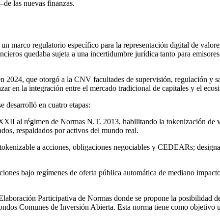
de las nuevas finanzas.
un marco regulatorio específico para la representación digital de valor
nancieros quedaba sujeta a una incertidumbre jurídica tanto para emisore
en 2024, que otorgó a la CNV facultades de supervisión, regulación y s
ar en la integración entre el mercado tradicional de capitales y el ecosi
 desarrolló en cuatro etapas:
II al régimen de Normas N.T. 2013, habilitando la tokenización de val
ados, respaldados por activos del mundo real.
okenizable a acciones, obligaciones negociables y CEDEARs; designaci
iones bajo regímenes de oferta pública automática de mediano impacto,
boración Participativa de Normas donde se propone la posibilidad de 
ndos Comunes de Inversión Abierta. Esta norma tiene como objetivo ub