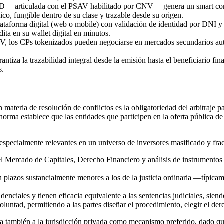
RD —articulada con el PSAV habilitado por CNV— genera un smart contr
o, fungible dentro de su clase y trazable desde su origen.
lataforma digital (web o mobile) con validación de identidad por DNI y 
dita en su wallet digital en minutos.
NV, los CPs tokenizados pueden negociarse en mercados secundarios aut
arantiza la trazabilidad integral desde la emisión hasta el beneficiario
s.
materia de resolución de conflictos es la obligatoriedad del arbitraje p
rma establece que las entidades que participen en la oferta pública de 
ia, especialmente relevantes en un universo de inversores masificado y f
del Mercado de Capitales, Derecho Financiero y análisis de instrumentos
n plazos sustancialmente menores a los de la justicia ordinaria —típicam
denciales y tienen eficacia equivalente a las sentencias judiciales, sien
voluntad, permitiendo a las partes diseñar el procedimiento, elegir el de
ta también a la jurisdicción privada como mecanismo preferido, dado que