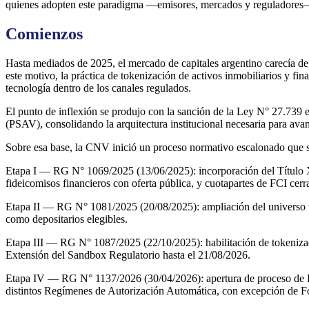
quienes adopten este paradigma —emisores, mercados y reguladores—
Comienzos
Hasta mediados de 2025, el mercado de capitales argentino carecía de 
este motivo, la práctica de tokenización de activos inmobiliarios y fi
tecnología dentro de los canales regulados.
El punto de inflexión se produjo con la sanción de la Ley N° 27.739 
(PSAV), consolidando la arquitectura institucional necesaria para avanz
Sobre esa base, la CNV inició un proceso normativo escalonado que se
Etapa I — RG N° 1069/2025 (13/06/2025): incorporación del Título XX
fideicomisos financieros con oferta pública, y cuotapartes de FCI cerr
Etapa II — RG N° 1081/2025 (20/08/2025): ampliación del universo t
como depositarios elegibles.
Etapa III — RG N° 1087/2025 (22/10/2025): habilitación de tokenizac
Extensión del Sandbox Regulatorio hasta el 21/08/2026.
Etapa IV — RG N° 1137/2026 (30/04/2026): apertura de proceso de Ela
distintos Regímenes de Autorización Automática, con excepción de Fo