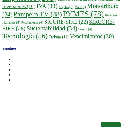
IVA
(33)
Monotributo
Inversiones
(16)
Maíz
(7)
Legales
(6)
PYMES
(78)
Pampero TV
(48)
(34)
Recursos
SIRCORE-
SICORE-SIRE
(22)
Humanos
(8)
Resoluciones
(6)
Sustentabilidad
(34)
SIRE
(28)
Tambo
(6)
Tecnología
(56)
Vencimientos
(30)
Trabajo
(11)
Seguinos
Calendario de Vencimientos
Conocé los Vencimientos de los Impuestos Nacionales
Calendario