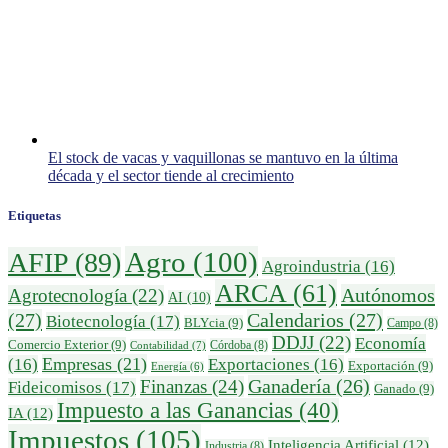
El stock de vacas y vaquillonas se mantuvo en la última
década y el sector tiende al crecimiento
Etiquetas
Agro
(100)
AFIP
(89)
Agroindustria
(16)
ARCA
(61)
Autónomos
Agrotecnología
(22)
AI
(10)
(27)
Calendarios
(27)
Biotecnología
(17)
BLYcia
(9)
Campo
(8)
DDJJ
(22)
Economía
Comercio Exterior
(9)
Córdoba
(8)
Contabilidad
(7)
Empresas
(21)
(16)
Exportaciones
(16)
Exportación
(9)
Energía
(6)
Ganadería
(26)
Finanzas
(24)
Fideicomisos
(17)
Ganado
(9)
Impuesto a las Ganancias
(40)
IA
(12)
Impuestos
(105)
Inteligencia Artificial
(12)
Industria
(8)