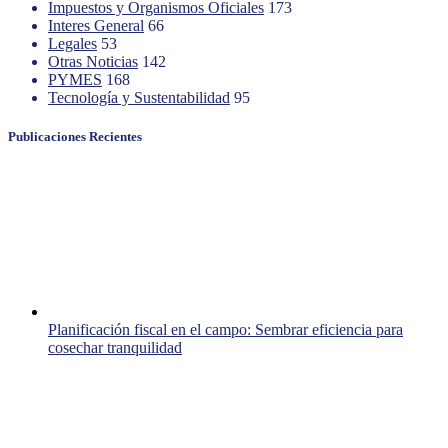
Impuestos y Organismos Oficiales
173
Interes General
66
Legales
53
Otras Noticias
142
PYMES
168
Tecnología y Sustentabilidad
95
Publicaciones Recientes
Planificación fiscal en el campo: Sembrar eficiencia para
cosechar tranquilidad