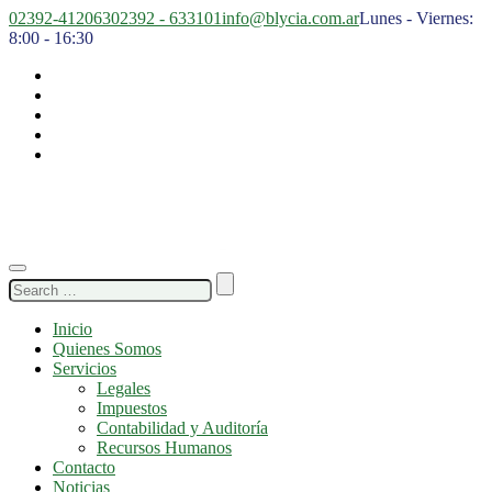
02392-412063
02392 - 633101
info@blycia.com.ar
Lunes - Viernes:
8:00 - 16:30
Search
for:
Inicio
Quienes Somos
Servicios
Legales
Impuestos
Contabilidad y Auditoría
Recursos Humanos
Contacto
Noticias