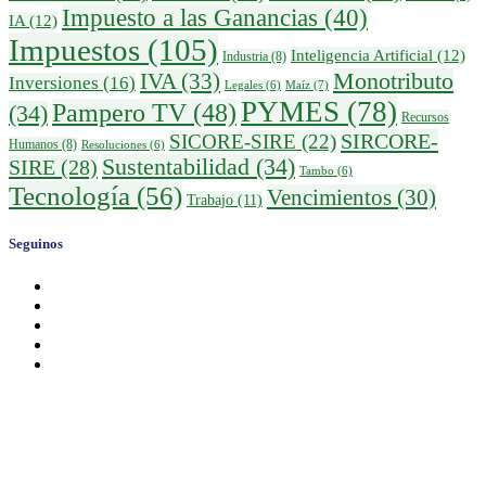
Impuesto a las Ganancias
(40)
IA
(12)
Impuestos
(105)
Inteligencia Artificial
(12)
Industria
(8)
IVA
(33)
Monotributo
Inversiones
(16)
Maíz
(7)
Legales
(6)
PYMES
(78)
Pampero TV
(48)
(34)
Recursos
SIRCORE-
SICORE-SIRE
(22)
Humanos
(8)
Resoluciones
(6)
Sustentabilidad
(34)
SIRE
(28)
Tambo
(6)
Tecnología
(56)
Vencimientos
(30)
Trabajo
(11)
Seguinos