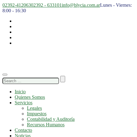
02392-412063
02392 - 633101
info@blycia.com.ar
Lunes - Viernes:
8:00 - 16:30
Search
for:
Inicio
Quienes Somos
Servicios
Legales
Impuestos
Contabilidad y Auditoría
Recursos Humanos
Contacto
Noticias