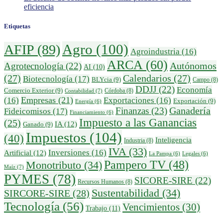
eficiencia
Etiquetas
Agro
(100)
AFIP
(89)
Agroindustria
(16)
ARCA
(60)
Autónomos
Agrotecnología
(22)
AI
(10)
(27)
Calendarios
(27)
Biotecnología
(17)
BLYcia
(9)
Campo
(8)
DDJJ
(22)
Economía
Comercio Exterior
(9)
Córdoba
(8)
Contabilidad
(7)
Empresas
(21)
(16)
Exportaciones
(16)
Exportación
(9)
Energía
(6)
Finanzas
(23)
Ganadería
Fideicomisos
(17)
Financiamiento
(6)
Impuesto a las Ganancias
(25)
IA
(12)
Ganado
(9)
Impuestos
(104)
(40)
Inteligencia
Industria
(8)
IVA
(33)
Inversiones
(16)
Artificial
(12)
La Pampa
(6)
Legales
(6)
Pampero TV
(48)
Monotributo
(34)
Maíz
(7)
PYMES
(78)
SICORE-SIRE
(22)
Recursos Humanos
(8)
Sustentabilidad
(34)
SIRCORE-SIRE
(28)
Tecnología
(56)
Vencimientos
(30)
Trabajo
(11)