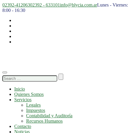
02392-412063
02392 - 633101
info@blycia.com.ar
Lunes - Viernes:
8:00 - 16:30
Search
for:
Inicio
Quienes Somos
Servicios
Legales
Impuestos
Contabilidad y Auditoría
Recursos Humanos
Contacto
Noticias