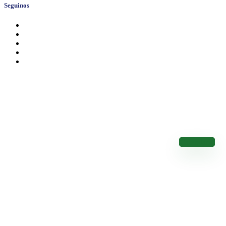
Seguinos
Calendario de Vencimientos
Conocé los Vencimientos de los Impuestos Nacionales
Calendario