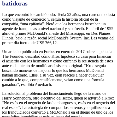
batidoras
Lo que encontró lo cambió todo. Tenía 52 años, una carrera modesta
como viajante de comercio y, según la historia oficial de la
compañía, “una epifanía”. Notó que los hermanos buscaban un
agente de franquicias a nivel nacional y se ofreció. En abril de 1955
abrió el primer McDonald’s al este del Mississippi, en Des Plaines,
Illinois, bajo la razón social McDonald’s System, Inc. Las ventas del
primer día fueron de US$ 366,12.
Un artículo publicado en Forbes en enero de 2017 sobre la película
The Founder, describió cómo Kroc hipotecó su casa para financiar
el acuerdo con los hermanos y cómo enfrentó la resistencia de estos
ante cada intento de modificar el sistema original. “Kroc seguía
buscando maneras de mejorar lo que los hermanos McDonald
habían iniciado. Ellos, a su vez, eran reacios a hacer cualquier
cambio a lo que, comprensiblemente, veían como una fórmula
ganadora”, escribió Auerbach.
La solución al problema del financiamiento llegó de la mano de
Harry Sonneborn, otro ejecutivo del sector, quien le advirtió a Kroc:
“No estás en el negocio de las hamburguesas, estás en el negocio del
real estate”. La estrategia de comprar los terrenos y alquilárselos a
los franquiciados convirtió a McDonald’s en el dueño de uno de los
portafolios inmobiliarios más valiosos del mundo.