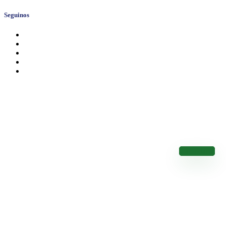
Seguinos
Calendario de Vencimientos
Conocé los Vencimientos de los Impuestos Nacionales
Calendario