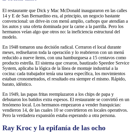
El restaurante que Dick y Mac McDonald inauguraron en las calles
14 y E de San Bernardino era, al principio, un negocio bastante
convencional: un drive-in con menú amplio, carhops que atendían a
los autos y una oferta dominada por la carne a la parrilla. Pero los
hermanos veían algo que otros no: la ineficiencia estructural del
modelo.
En 1948 tomaron una decisión radical. Cerraron el local durante
meses, rediseñaron toda la operación y lo reabrieron con un menú
reducido a nueve ítems, con una hamburguesa a 15 centavos como
producto estrella. El sistema que crearon, bautizado Speedee Service
System, aplicaba la lógica de la línea de montaje industrial a la
cocina: cada trabajador tenía una tarea específica, los movimientos
estaban cronometrados, el resultado era siempre el mismo. Rápido,
barato, idéntico.
En 1949, las papas fritas reemplazaron a los chips de papa y
debutaron los batidos extra espesos. El restaurante se convirtió en un
fenómeno local. Los hermanos empezaron a vender franquicias:
vendieron 14, de las cuales 10 se convirtieron en locales operativos.
Pero la verdadera expansión estaba esperando a otra persona.
Ray Kroc y la epifanía de las ocho