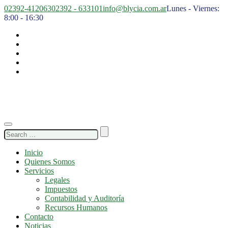
02392-412063
02392 - 633101
info@blycia.com.ar
Lunes - Viernes:
8:00 - 16:30
Search
for:
Inicio
Quienes Somos
Servicios
Legales
Impuestos
Contabilidad y Auditoría
Recursos Humanos
Contacto
Noticias