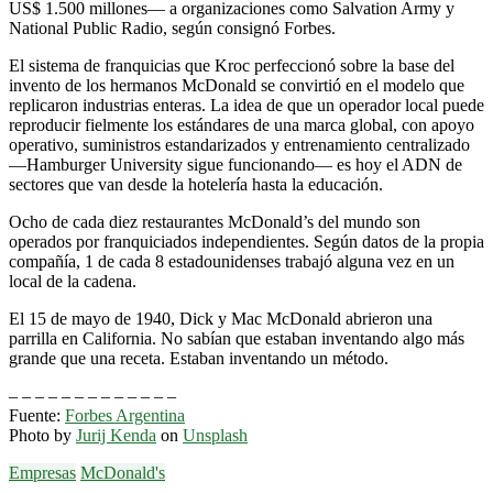
US$ 1.500 millones— a organizaciones como Salvation Army y
National Public Radio, según consignó Forbes.
El sistema de franquicias que Kroc perfeccionó sobre la base del
invento de los hermanos McDonald se convirtió en el modelo que
replicaron industrias enteras. La idea de que un operador local puede
reproducir fielmente los estándares de una marca global, con apoyo
operativo, suministros estandarizados y entrenamiento centralizado
—Hamburger University sigue funcionando— es hoy el ADN de
sectores que van desde la hotelería hasta la educación.
Ocho de cada diez restaurantes McDonald’s del mundo son
operados por franquiciados independientes. Según datos de la propia
compañía, 1 de cada 8 estadounidenses trabajó alguna vez en un
local de la cadena.
El 15 de mayo de 1940, Dick y Mac McDonald abrieron una
parrilla en California. No sabían que estaban inventando algo más
grande que una receta. Estaban inventando un método.
– – – – – – – – – – – – –
Fuente:
Forbes Argentina
Photo by
Jurij Kenda
on
Unsplash
Empresas
McDonald's