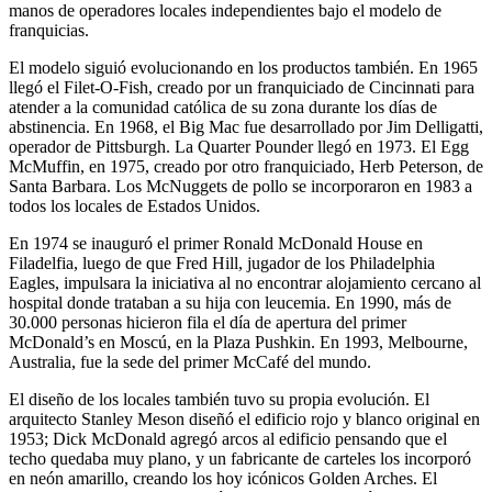
manos de operadores locales independientes bajo el modelo de
franquicias.
El modelo siguió evolucionando en los productos también. En 1965
llegó el Filet-O-Fish, creado por un franquiciado de Cincinnati para
atender a la comunidad católica de su zona durante los días de
abstinencia. En 1968, el Big Mac fue desarrollado por Jim Delligatti,
operador de Pittsburgh. La Quarter Pounder llegó en 1973. El Egg
McMuffin, en 1975, creado por otro franquiciado, Herb Peterson, de
Santa Barbara. Los McNuggets de pollo se incorporaron en 1983 a
todos los locales de Estados Unidos.
En 1974 se inauguró el primer Ronald McDonald House en
Filadelfia, luego de que Fred Hill, jugador de los Philadelphia
Eagles, impulsara la iniciativa al no encontrar alojamiento cercano al
hospital donde trataban a su hija con leucemia. En 1990, más de
30.000 personas hicieron fila el día de apertura del primer
McDonald’s en Moscú, en la Plaza Pushkin. En 1993, Melbourne,
Australia, fue la sede del primer McCafé del mundo.
El diseño de los locales también tuvo su propia evolución. El
arquitecto Stanley Meson diseñó el edificio rojo y blanco original en
1953; Dick McDonald agregó arcos al edificio pensando que el
techo quedaba muy plano, y un fabricante de carteles los incorporó
en neón amarillo, creando los hoy icónicos Golden Arches. El