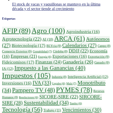
El stock de vacas y vaquillonas se mantuvo en la última
década y el sector tiende al crecimiento
Etiquetas
Agro
(100)
AFIP
(89)
Agroindustria
(16)
ARCA
(61)
Autónomos
Agrotecnología
(22)
AI
(10)
(27)
Calendarios
(27)
Biotecnología
(17)
BLYcia
(9)
Campo
(8)
DDJJ
(22)
Economía
Comercio Exterior
(9)
Córdoba
(8)
Contabilidad
(7)
Empresas
(21)
(16)
Exportaciones
(16)
Exportación
(9)
Energía
(6)
Ganadería
(26)
Finanzas
(24)
Fideicomisos
(17)
Ganado
(9)
Impuesto a las Ganancias
(40)
IA
(12)
Impuestos
(105)
Inteligencia Artificial
(12)
Industria
(8)
IVA
(33)
Monotributo
Inversiones
(16)
Maíz
(7)
Legales
(6)
PYMES
(78)
Pampero TV
(48)
(34)
Recursos
SIRCORE-
SICORE-SIRE
(22)
Humanos
(8)
Resoluciones
(6)
Sustentabilidad
(34)
SIRE
(28)
Tambo
(6)
Tecnología
(56)
Vencimientos
(30)
Trabajo
(11)