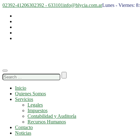
02392-412063
02392 - 633101
info@blycia.com.ar
Lunes - Viernes: 8
Search
for:
Inicio
Quienes Somos
Servicios
Legales
Impuestos
Contabilidad y Auditoría
Recursos Humanos
Contacto
Noticias