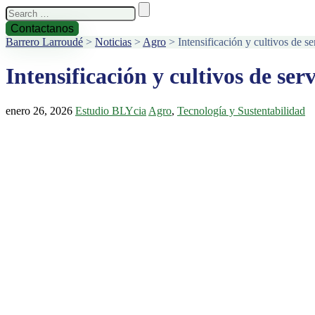
Search
for:
Contactanos
Barrero Larroudé
>
Noticias
>
Agro
>
Intensificación y cultivos de s
Intensificación y cultivos de se
enero 26, 2026
Estudio BLYcia
Agro
,
Tecnología y Sustentabilidad