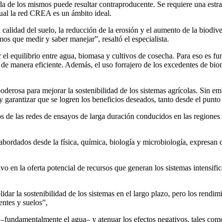
ada de los mismos puede resultar contraproducente. Se requiere una estra
cual la red CREA es un ámbito ideal.
 calidad del suelo, la reducción de la erosión y el aumento de la biodiv
os que medir y saber manejar”, resaltó el especialista.
r el equilibrio entre agua, biomasa y cultivos de cosecha. Para eso es fu
de manera eficiente. Además, el uso forrajero de los excedentes de biom
 poderosa para mejorar la sostenibilidad de los sistemas agrícolas. Sin
 y garantizar que se logren los beneficios deseados, tanto desde el pun
os de las redes de ensayos de larga duración conducidos en las regiones
 abordados desde la física, química, biología y microbiología, expresa
ivo en la oferta potencial de recursos que generan los sistemas intensif
idar la sostenibilidad de los sistemas en el largo plazo, pero los rend
ntes y suelos”,
 –fundamentalmente el agua– y atenuar los efectos negativos, tales como