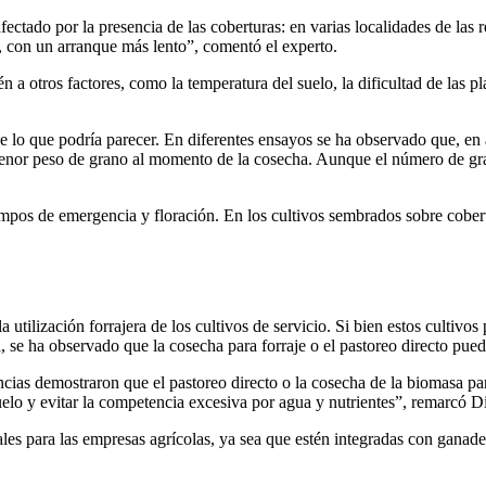
afectado por la presencia de las coberturas: en varias localidades de la
, con un arranque más lento”, comentó el experto.
n a otros factores, como la temperatura del suelo, la dificultad de las 
de lo que podría parecer. En diferentes ensayos se ha observado que, en
nor peso de grano al momento de la cosecha. Aunque el número de grano
iempos de emergencia y floración. En los cultivos sembrados sobre cobert
tilización forrajera de los cultivos de servicio. Si bien estos cultivo
 se ha observado que la cosecha para forraje o el pastoreo directo puede
ncias demostraron que el pastoreo directo o la cosecha de la biomasa pa
suelo y evitar la competencia excesiva por agua y nutrientes”, remarcó D
les para las empresas agrícolas, ya sea que estén integradas con ganader