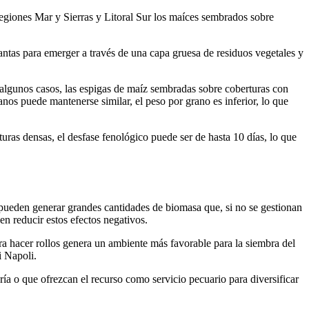
s regiones Mar y Sierras y Litoral Sur los maíces sembrados sobre
plantas para emerger a través de una capa gruesa de residuos vegetales y
 algunos casos, las espigas de maíz sembradas sobre coberturas con
s puede mantenerse similar, el peso por grano es inferior, lo que
uras densas, el desfase fenológico puede ser de hasta 10 días, lo que
s pueden generar grandes cantidades de biomasa que, si no se gestionan
n reducir estos efectos negativos.
ra hacer rollos genera un ambiente más favorable para la siembra del
i Napoli.
ía o que ofrezcan el recurso como servicio pecuario para diversificar