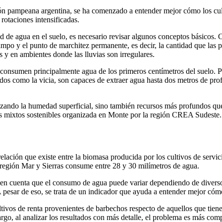
gión pampeana argentina, se ha comenzado a entender mejor cómo los cult
rotaciones intensificadas.
dad de agua en el suelo, es necesario revisar algunos conceptos básicos
ampo y el punto de marchitez permanente, es decir, la cantidad que las p
y en ambientes donde las lluvias son irregulares.
stos consumen principalmente agua de los primeros centímetros del suelo.
ndos como la vicia, son capaces de extraer agua hasta dos metros de pro
lizando la humedad superficial, sino también recursos más profundos que
mas mixtos sostenibles organizada en Monte por la región CREA Sudeste.
relación que existe entre la biomasa producida por los cultivos de serv
 región Mar y Sierras consume entre 28 y 30 milímetros de agua.
 en cuenta que el consumo de agua puede variar dependiendo de diversos 
A pesar de eso, se trata de un indicador que ayuda a entender mejor cómo
ltivos de renta provenientes de barbechos respecto de aquellos que tiene
rgo, al analizar los resultados con más detalle, el problema es más comp