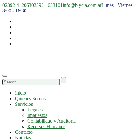
02392-412063
02392 - 633101
info@blycia.com.ar
Lunes - Viernes:
8:00 - 16:30
Search
for:
Inicio
Quienes Somos
Servicios
Legales
Impuestos
Contabilidad y Auditoría
Recursos Humanos
Contacto
Noticias