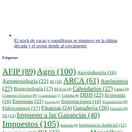
El stock de vacas y vaquillonas se mantuvo en la última
década y el sector tiende al crecimiento
Etiquetas
Agro
(100)
AFIP
(89)
Agroindustria
(16)
ARCA
(61)
Autónomos
Agrotecnología
(22)
AI
(10)
(27)
Calendarios
(27)
Biotecnología
(17)
BLYcia
(9)
Campo
(8)
DDJJ
(22)
Economía
Comercio Exterior
(9)
Córdoba
(8)
Contabilidad
(7)
Empresas
(21)
(16)
Exportaciones
(16)
Exportación
(9)
Energía
(6)
Ganadería
(26)
Finanzas
(24)
Fideicomisos
(17)
Ganado
(9)
Impuesto a las Ganancias
(40)
IA
(12)
Impuestos
(105)
Inteligencia Artificial
(12)
Industria
(8)