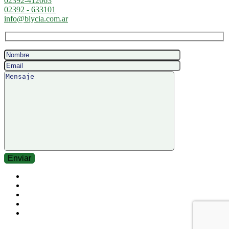
02392-412063
02392 - 633101
info@blycia.com.ar