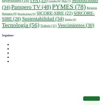
IVA
(33)
Monotributo
Inversiones
(16)
Maíz
(7)
Legales
(6)
PYMES
(78)
Pampero TV
(48)
(34)
Recursos
SIRCORE-
SICORE-SIRE
(22)
Humanos
(8)
Resoluciones
(6)
Sustentabilidad
(34)
SIRE
(28)
Tambo
(6)
Tecnología
(56)
Vencimientos
(30)
Trabajo
(11)
Seguinos
Calendario de Vencimientos
Conocé los Vencimientos de los Impuestos Nacionales
Calendario