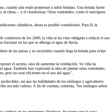
no, cuando aún están propensas a sufrir heladas. Una helada fuerte
lo y al clima— y el chardonnay. Otras variedades, como el sauvignon
iciones climáticas, ahora es posible considerarlo. Para él, la
e comienzos de los 2000, la viña se ha visto obligada a reducir el uso
fracturas en las que se alberga el agua de lluvia.
bres de las parras y se encienden cuando llega la helada para evitar
xponer el racimo, sino de aumentar la ventilación. Su viña ha
del agua. También han explorado la idea de plantar otras variedades.
s, pero no eran eficientes en el uso del agua”.
edecibles, así que las habilidades de los enólogos y agricultores
viña sea más valioso. A fin de cuentas, comenta, “los enólogos saben
los cambios en los regímenes climáticos. Se espera que la zona,