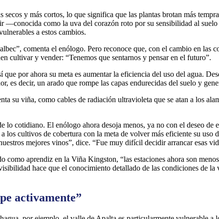
secos y más cortos, lo que significa que las plantas brotan más tempra
noir —conocida como la uva del corazón roto por su sensibilidad al sue
 vulnerables a estos cambios.
bec”, comenta el enólogo. Pero reconoce que, con el cambio en las cond
den cultivar y vender: “Tenemos que sentarnos y pensar en el futuro”.
 que por ahora su meta es aumentar la eficiencia del uso del agua. Desd
 es decir, un arado que rompe las capas endurecidas del suelo y genera 
a su viña, como cables de radiación ultravioleta que se atan a los alam
 de lo cotidiano. El enólogo ahora desoja menos, ya no con el deseo de e
 a los cultivos de cobertura con la meta de volver más eficiente su uso 
stros mejores vinos”, dice. “Fue muy difícil decidir arrancar esas vide
 como aprendiz en la Viña Kingston, “las estaciones ahora son menos pr
isibilidad hace que el conocimiento detallado de las condiciones de la 
cipe activamente”
lchagua, por ejemplo, el valle de Apalta es particularmente vulnerable a 