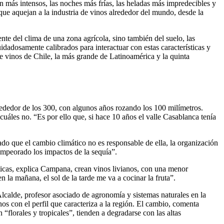
n más intensos, las noches más frías, las heladas más impredecibles y
 que aquejan a la industria de vinos alrededor del mundo, desde la
nte del clima de una zona agrícola, sino también del suelo, las
cuidadosamente calibrados para interactuar con estas características y
 de vinos de Chile, la más grande de Latinoamérica y la quinta
lrededor de los 300, con algunos años rozando los 100 milímetros.
uáles no. “Es por ello que, si hace 10 años el valle Casablanca tenía
do que el cambio climático no es responsable de ella, la organización
empeorado los impactos de la sequía”.
sticas, explica Campana, crean vinos livianos, con una menor
n la mañana, el sol de la tarde me va a cocinar la fruta”.
lcalde, profesor asociado de agronomía y sistemas naturales en la
nos con el perfil que caracteriza a la región. El cambio, comenta
“florales y tropicales”, tienden a degradarse con las altas