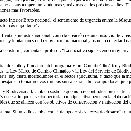
ento en sus temperaturas mínimas y máximas en los próximos años. El p
ciones más favorables.
ucto Interior Bruto nacional, el sentimiento de urgencia anima la búsque
es lo más importante”.
nfrenta la industria nacional, como la creación de un consorcio de viña
as y limitaciones de la vitivinicultura nacional y aspira a conectar las
 construir”, comenta el profesor. “La iniciativa sigue siendo muy privad
stral de Chile y fundadora del programa Vino, Cambio Climático y Biod
ones, la Ley Marco de Cambio Climático y la Ley del Servicio de Biodiv
ta, hay cierta incertidumbre en el sector agricultural. Y dado que la in
arriesgarse o tomar nuevos rumbos sin saber si habrá compradores que qu
ía y Biodiversidad, también sostiene que no hay contradicciones entre la 
Es necesario que el sector agrícola participe activamente en la elaborac
ibles que se alineen con los objetivos de conservación y mitigación del 
nota. Si un valle cambia con el tiempo, o si es necesario desarrollar n