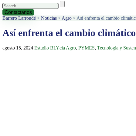
Search
for:
Contactanos
Barrero Larroudé
>
Noticias
>
Agro
>
Así enfrenta el cambio climátic
Así enfrenta el cambio climático
agosto 15, 2024
Estudio BLYcia
Agro
,
PYMES
,
Tecnología y Susten