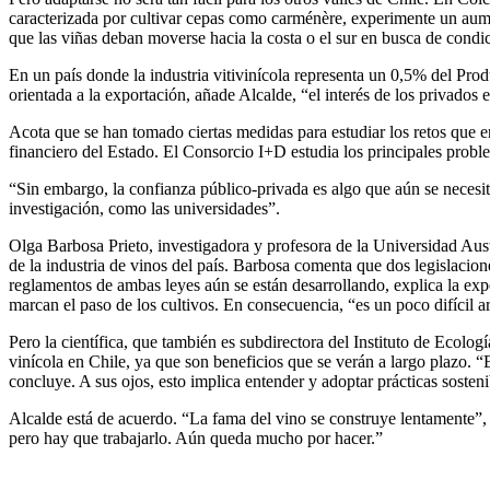
caracterizada por cultivar cepas como carménère, experimente un aum
que las viñas deban moverse hacia la costa o el sur en busca de condi
En un país donde la industria vitivinícola representa un 0,5% del Prod
orientada a la exportación, añade Alcalde, “el interés de los privados 
Acota que se han tomado ciertas medidas para estudiar los retos que e
financiero del Estado. El Consorcio I+D estudia los principales problem
“Sin embargo, la confianza público-privada es algo que aún se necesita
investigación, como las universidades”.
Olga Barbosa Prieto, investigadora y profesora de la Universidad Au
de la industria de vinos del país. Barbosa comenta que dos legislaci
reglamentos de ambas leyes aún se están desarrollando, explica la exper
marcan el paso de los cultivos. En consecuencia, “es un poco difícil 
Pero la científica, que también es subdirectora del Instituto de Ecolog
vinícola en Chile, ya que son beneficios que se verán a largo plazo. “
concluye. A sus ojos, esto implica entender y adoptar prácticas sosten
Alcalde está de acuerdo. “La fama del vino se construye lentamente”, a
pero hay que trabajarlo. Aún queda mucho por hacer.”