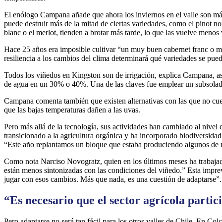
El enólogo Campana añade que ahora los inviernos en el valle son más 
puede destruir más de la mitad de ciertas variedades, como el pinot 
blanc o el merlot, tienden a brotar más tarde, lo que las vuelve menos
Hace 25 años era imposible cultivar “un muy buen cabernet franc o mal
resiliencia a los cambios del clima determinará qué variedades se pue
Todos los viñedos en Kingston son de irrigación, explica Campana, así
de agua en un 30% o 40%. Una de las claves fue emplear un subsolador,
Campana comenta también que existen alternativas con las que no cuent
que las bajas temperaturas dañen a las uvas.
Pero más allá de la tecnología, sus actividades han cambiado al nivel
transicionado a la agricultura orgánica y ha incorporado biodiversidad
“Este año replantamos un bloque que estaba produciendo algunos de nue
Como nota Narciso Novogratz, quien en los últimos meses ha trabajado
están menos sintonizadas con las condiciones del viñedo.” Esta imprev
jugar con esos cambios. Más que nada, es una cuestión de adaptarse”.
“Es necesario que el sector agrícola parti
Pero adaptarse no será tan fácil para los otros valles de Chile. En Co