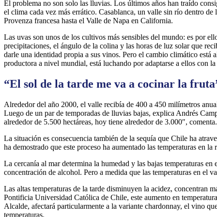
El problema no son solo las lluvias. Los últimos años han traído cons
el clima cada vez más errático. Casablanca, un valle sin río dentro de
Provenza francesa hasta el Valle de Napa en California.
Las uvas son unos de los cultivos más sensibles del mundo: es por ello
precipitaciones, el ángulo de la colina y las horas de luz solar que rec
darle una identidad propia a sus vinos. Pero el cambio climático está a
productora a nivel mundial, está luchando por adaptarse a ellos con l
“El sol de la tarde me va a cocinar la fruta
Alrededor del año 2000, el valle recibía de 400 a 450 milímetros anual
Luego de un par de temporadas de lluvias bajas, explica Andrés Campana
alrededor de 5.500 hectáreas, hoy tiene alrededor de 3.000″, comenta.
La situación es consecuencia también de la sequía que Chile ha atrave
ha demostrado que este proceso ha aumentado las temperaturas en la r
La cercanía al mar determina la humedad y las bajas temperaturas en e
concentración de alcohol. Pero a medida que las temperaturas en el valle
Las altas temperaturas de la tarde disminuyen la acidez, concentran m
Pontificia Universidad Católica de Chile, este aumento en temperaturas
Alcalde, afectará particularmente a la variante chardonnay, el vino que
temperaturas.