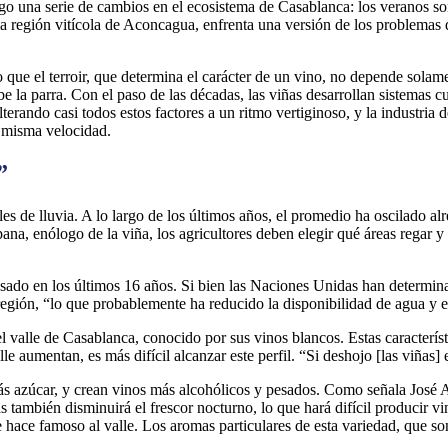
igo una serie de cambios en el ecosistema de Casablanca: los veranos so
 la región vitícola de Aconcagua, enfrenta una versión de los problemas
 que el terroir, que determina el carácter de un vino, no depende solame
ibe la parra. Con el paso de las décadas, las viñas desarrollan sistemas 
lterando casi todos estos factores a un ritmo vertiginoso, y la industria
a misma velocidad.
”
es de lluvia. A lo largo de los últimos años, el promedio ha oscilado a
, enólogo de la viña, los agricultores deben elegir qué áreas regar y c
sado en los últimos 16 años. Si bien las Naciones Unidas han determina
egión, “lo que probablemente ha reducido la disponibilidad de agua y 
l valle de Casablanca, conocido por sus vinos blancos. Estas caracterí
 aumentan, es más difícil alcanzar este perfil. “Si deshojo [las viñas] e
ás azúcar, y crean vinos más alcohólicos y pesados. Como señala José A
 también disminuirá el frescor nocturno, lo que hará difícil producir vi
 hace famoso al valle. Los aromas particulares de esta variedad, que son 