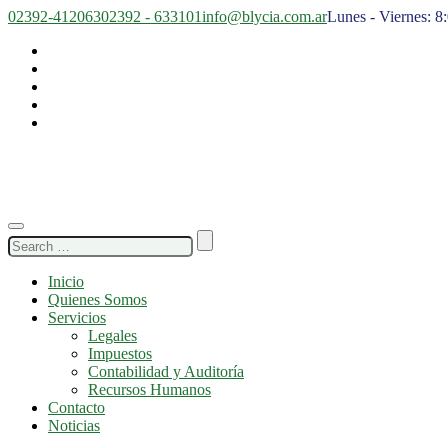
02392-412063
02392 - 633101
info@blycia.com.ar
Lunes - Viernes: 8
Search
for:
Inicio
Quienes Somos
Servicios
Legales
Impuestos
Contabilidad y Auditoría
Recursos Humanos
Contacto
Noticias