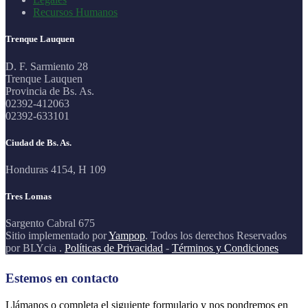
Recursos Humanos
Trenque Lauquen
D. F. Sarmiento 28
Trenque Lauquen
Provincia de Bs. As.
02392-412063
02392-633101
Ciudad de Bs. As.
Honduras 4154, H 109
Tres Lomas
Sargento Cabral 675
Sitio implementado por
Yampop
. Todos los derechos Reservados
por BLYcia .
Políticas de Privacidad
-
Términos y Condiciones
Estemos en contacto
Llámanos o completa el siguiente formulario y nos pondremos en