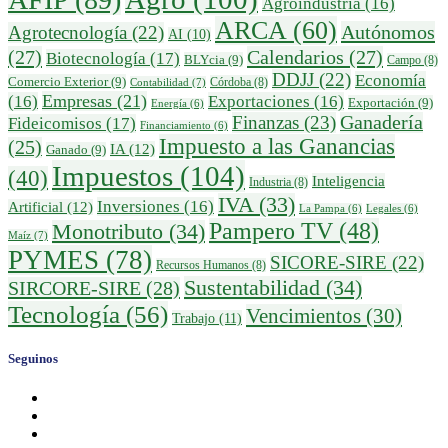
Agroindustria
(16)
ARCA
(60)
Autónomos
Agrotecnología
(22)
AI
(10)
(27)
Calendarios
(27)
Biotecnología
(17)
BLYcia
(9)
Campo
(8)
DDJJ
(22)
Economía
Comercio Exterior
(9)
Córdoba
(8)
Contabilidad
(7)
Empresas
(21)
(16)
Exportaciones
(16)
Exportación
(9)
Energía
(6)
Finanzas
(23)
Ganadería
Fideicomisos
(17)
Financiamiento
(6)
Impuesto a las Ganancias
(25)
IA
(12)
Ganado
(9)
Impuestos
(104)
(40)
Inteligencia
Industria
(8)
IVA
(33)
Inversiones
(16)
Artificial
(12)
La Pampa
(6)
Legales
(6)
Pampero TV
(48)
Monotributo
(34)
Maíz
(7)
PYMES
(78)
SICORE-SIRE
(22)
Recursos Humanos
(8)
Sustentabilidad
(34)
SIRCORE-SIRE
(28)
Tecnología
(56)
Vencimientos
(30)
Trabajo
(11)
Seguinos