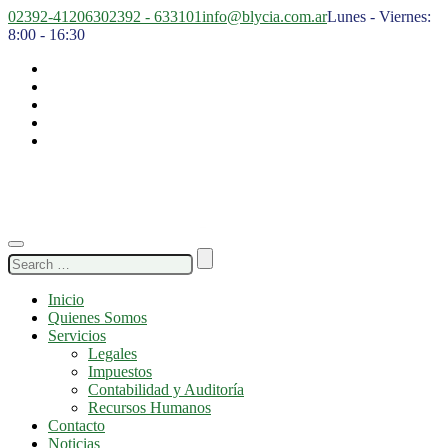
02392-412063
02392 - 633101
info@blycia.com.ar
Lunes - Viernes:
8:00 - 16:30
Search
for:
Inicio
Quienes Somos
Servicios
Legales
Impuestos
Contabilidad y Auditoría
Recursos Humanos
Contacto
Noticias