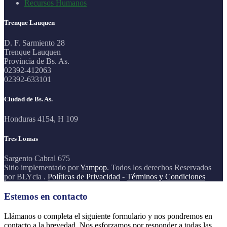
Recursos Humanos
Trenque Lauquen
D. F. Sarmiento 28
Trenque Lauquen
Provincia de Bs. As.
02392-412063
02392-633101
Ciudad de Bs. As.
Honduras 4154, H 109
Tres Lomas
Sargento Cabral 675
Sitio implementado por
Yampop
. Todos los derechos Reservados
por BLYcia .
Políticas de Privacidad
-
Términos y Condiciones
Estemos en contacto
Llámanos o completa el siguiente formulario y nos pondremos en
contacto a la brevedad. Nos esforzamos por responder a todas las