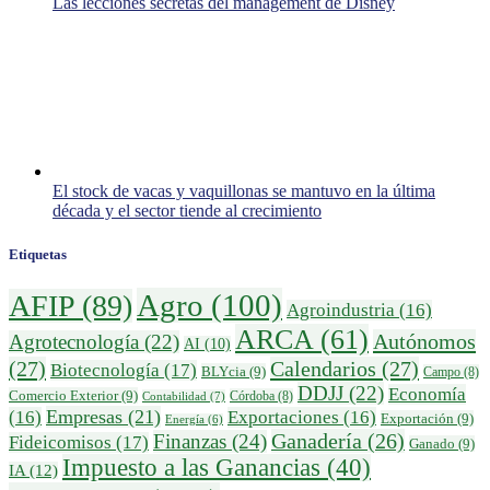
Las lecciones secretas del management de Disney
El stock de vacas y vaquillonas se mantuvo en la última
década y el sector tiende al crecimiento
Etiquetas
Agro
(100)
AFIP
(89)
Agroindustria
(16)
ARCA
(61)
Autónomos
Agrotecnología
(22)
AI
(10)
(27)
Calendarios
(27)
Biotecnología
(17)
BLYcia
(9)
Campo
(8)
DDJJ
(22)
Economía
Comercio Exterior
(9)
Córdoba
(8)
Contabilidad
(7)
Empresas
(21)
(16)
Exportaciones
(16)
Exportación
(9)
Energía
(6)
Ganadería
(26)
Finanzas
(24)
Fideicomisos
(17)
Ganado
(9)
Impuesto a las Ganancias
(40)
IA
(12)