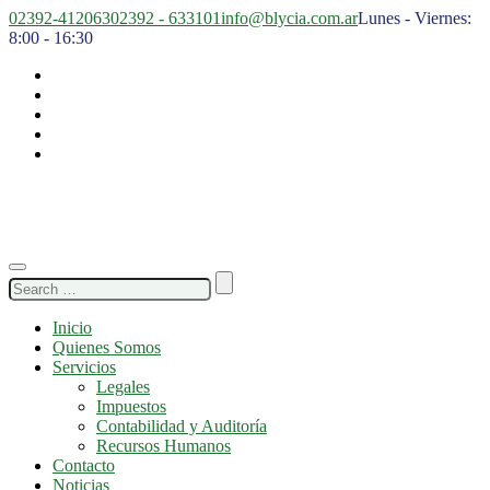
02392-412063
02392 - 633101
info@blycia.com.ar
Lunes - Viernes:
8:00 - 16:30
Search
for:
Inicio
Quienes Somos
Servicios
Legales
Impuestos
Contabilidad y Auditoría
Recursos Humanos
Contacto
Noticias