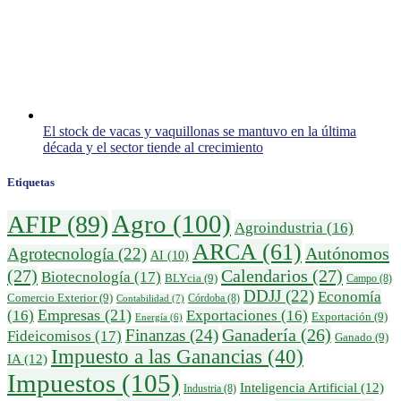
El stock de vacas y vaquillonas se mantuvo en la última
década y el sector tiende al crecimiento
Etiquetas
Agro
(100)
AFIP
(89)
Agroindustria
(16)
ARCA
(61)
Autónomos
Agrotecnología
(22)
AI
(10)
(27)
Calendarios
(27)
Biotecnología
(17)
BLYcia
(9)
Campo
(8)
DDJJ
(22)
Economía
Comercio Exterior
(9)
Córdoba
(8)
Contabilidad
(7)
Empresas
(21)
(16)
Exportaciones
(16)
Exportación
(9)
Energía
(6)
Ganadería
(26)
Finanzas
(24)
Fideicomisos
(17)
Ganado
(9)
Impuesto a las Ganancias
(40)
IA
(12)
Impuestos
(105)
Inteligencia Artificial
(12)
Industria
(8)