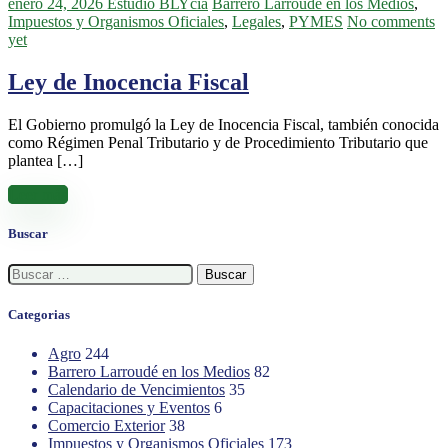
enero 24, 2026
Estudio BLYcia
Barrero Larroudé en los Medios
,
Impuestos y Organismos Oficiales
,
Legales
,
PYMES
No comments
yet
Ley de Inocencia Fiscal
El Gobierno promulgó la Ley de Inocencia Fiscal, también conocida
como Régimen Penal Tributario y de Procedimiento Tributario que
plantea […]
Leer más
Buscar
Buscar:
Categorias
Agro
244
Barrero Larroudé en los Medios
82
Calendario de Vencimientos
35
Capacitaciones y Eventos
6
Comercio Exterior
38
Impuestos y Organismos Oficiales
173