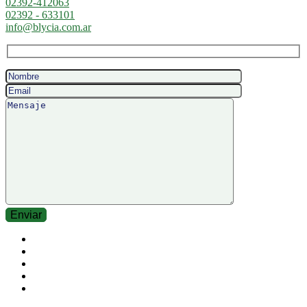
02392-412063
02392 - 633101
info@blycia.com.ar