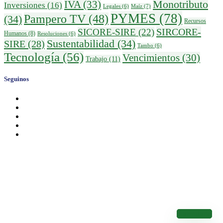
IVA
(33)
Monotributo
Inversiones
(16)
Maíz
(7)
Legales
(6)
PYMES
(78)
Pampero TV
(48)
(34)
Recursos
SIRCORE-
SICORE-SIRE
(22)
Humanos
(8)
Resoluciones
(6)
Sustentabilidad
(34)
SIRE
(28)
Tambo
(6)
Tecnología
(56)
Vencimientos
(30)
Trabajo
(11)
Seguinos
Calendario de Vencimientos
Conocé los Vencimientos de los Impuestos Nacionales
Calendario