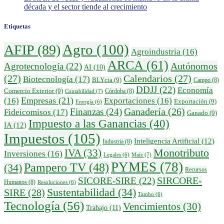
década y el sector tiende al crecimiento
Etiquetas
Agro
(100)
AFIP
(89)
Agroindustria
(16)
ARCA
(61)
Autónomos
Agrotecnología
(22)
AI
(10)
(27)
Calendarios
(27)
Biotecnología
(17)
BLYcia
(9)
Campo
(8)
DDJJ
(22)
Economía
Comercio Exterior
(9)
Córdoba
(8)
Contabilidad
(7)
Empresas
(21)
(16)
Exportaciones
(16)
Exportación
(9)
Energía
(6)
Ganadería
(26)
Finanzas
(24)
Fideicomisos
(17)
Ganado
(9)
Impuesto a las Ganancias
(40)
IA
(12)
Impuestos
(105)
Inteligencia Artificial
(12)
Industria
(8)
IVA
(33)
Monotributo
Inversiones
(16)
Maíz
(7)
Legales
(6)
PYMES
(78)
Pampero TV
(48)
(34)
Recursos
SIRCORE-
SICORE-SIRE
(22)
Humanos
(8)
Resoluciones
(6)
Sustentabilidad
(34)
SIRE
(28)
Tambo
(6)
Tecnología
(56)
Vencimientos
(30)
Trabajo
(11)