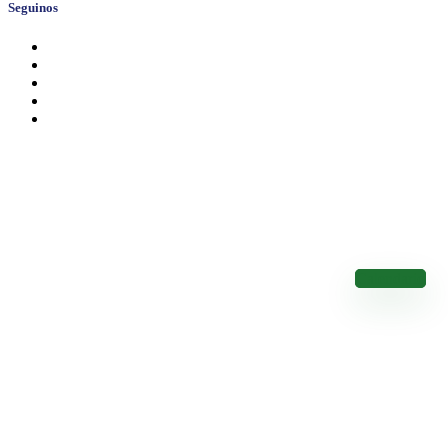
Seguinos
Calendario de Vencimientos
Conocé los Vencimientos de los Impuestos Nacionales
Calendario