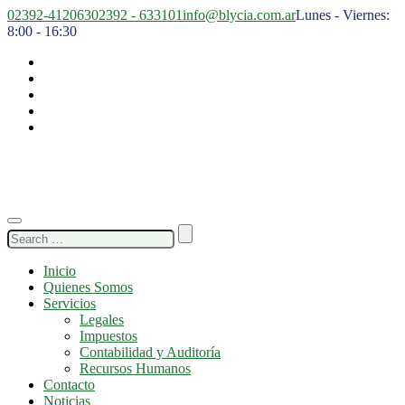
02392-412063
02392 - 633101
info@blycia.com.ar
Lunes - Viernes:
8:00 - 16:30
Search
for:
Inicio
Quienes Somos
Servicios
Legales
Impuestos
Contabilidad y Auditoría
Recursos Humanos
Contacto
Noticias