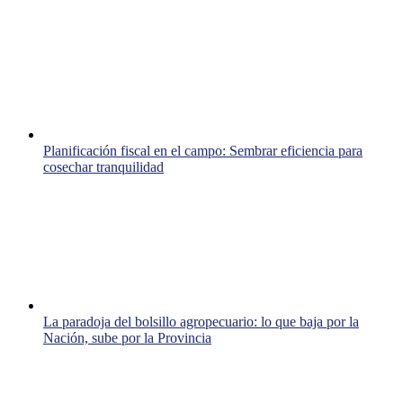
Planificación fiscal en el campo: Sembrar eficiencia para
cosechar tranquilidad
La paradoja del bolsillo agropecuario: lo que baja por la
Nación, sube por la Provincia