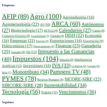
Etiquetas
Agro
(100)
AFIP
(89)
Agroindustria
(16)
ARCA
(60)
Autónomos
Agrotecnología
(22)
AI
(10)
(27)
Calendarios
(27)
Biotecnología
(17)
BLYcia
(9)
Campo
(8)
DDJJ
(22)
Economía
Comercio Exterior
(9)
Córdoba
(8)
Contabilidad
(7)
Empresas
(21)
(16)
Exportaciones
(16)
Exportación
(9)
Energía
(6)
Finanzas
(23)
Ganadería
Fideicomisos
(17)
Financiamiento
(6)
Impuesto a las Ganancias
(25)
IA
(12)
Ganado
(9)
Impuestos
(104)
(40)
Inteligencia
Industria
(8)
IVA
(33)
Inversiones
(16)
Artificial
(12)
La Pampa
(6)
Legales
(6)
Pampero TV
(48)
Monotributo
(34)
Maíz
(7)
PYMES
(78)
SICORE-SIRE
(22)
Recursos Humanos
(8)
Sustentabilidad
(34)
SIRCORE-SIRE
(28)
Tecnología
(56)
Vencimientos
(30)
Trabajo
(11)
Seguinos