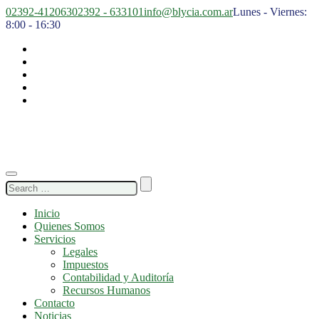
02392-412063
02392 - 633101
info@blycia.com.ar
Lunes - Viernes:
8:00 - 16:30
Search
for:
Inicio
Quienes Somos
Servicios
Legales
Impuestos
Contabilidad y Auditoría
Recursos Humanos
Contacto
Noticias