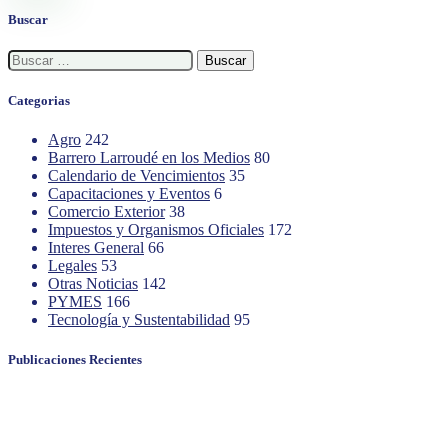
Buscar
Buscar:
Categorias
Agro
242
Barrero Larroudé en los Medios
80
Calendario de Vencimientos
35
Capacitaciones y Eventos
6
Comercio Exterior
38
Impuestos y Organismos Oficiales
172
Interes General
66
Legales
53
Otras Noticias
142
PYMES
166
Tecnología y Sustentabilidad
95
Publicaciones Recientes