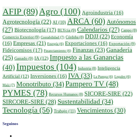
Agro
(100)
AFIP
(89)
Agroindustria
(16)
ARCA
(60)
Autónomos
Agrotecnología
(22)
AI
(10)
(27)
Calendarios
(27)
Biotecnología
(17)
BLYcia
(9)
Campo
(8)
DDJJ
(22)
Economía
Comercio Exterior
(9)
Córdoba
(8)
Contabilidad
(7)
Empresas
(21)
(16)
Exportaciones
(16)
Exportación
(9)
Energía
(6)
Finanzas
(23)
Ganadería
Fideicomisos
(17)
Financiamiento
(6)
Impuesto a las Ganancias
(25)
IA
(12)
Ganado
(9)
Impuestos
(104)
(40)
Inteligencia
Industria
(8)
IVA
(33)
Inversiones
(16)
Artificial
(12)
La Pampa
(6)
Legales
(6)
Pampero TV
(48)
Monotributo
(34)
Maíz
(7)
PYMES
(78)
SICORE-SIRE
(22)
Recursos Humanos
(8)
Sustentabilidad
(34)
SIRCORE-SIRE
(28)
Tecnología
(56)
Vencimientos
(30)
Trabajo
(11)
Seguinos