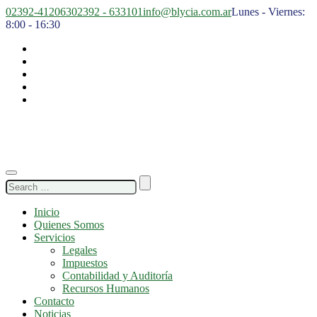
02392-412063
02392 - 633101
info@blycia.com.ar
Lunes - Viernes:
8:00 - 16:30
Search
for:
Inicio
Quienes Somos
Servicios
Legales
Impuestos
Contabilidad y Auditoría
Recursos Humanos
Contacto
Noticias