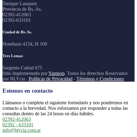
Trenque Lauquen
Provincia de Bs. As.
02392-412063
02392-633101
Ciudad de Bs. As.
Honduras 4154, H 109
Tres Lomas
Sargento Cabral 675
Sitio implementado por
Yampop
. Todos los derechos Reservados
por BLYcia .
Políticas de Privacidad
-
Términos y Condiciones
Estemos en contacto
Llámanos o completa el siguiente formulario y nos pondremos en
contacto a la brevedad. Nos esforzamos por responder a todas las
consultas dentro de las 24 horas en días hábiles.
02392-412063
02392 - 633101
info@blycia.com.ar