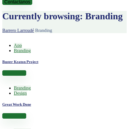
Contactanos
Currently browsing: Branding
Barrero Larroudé
Branding
App
Branding
Buster Keaton Project
View project
Branding
Design
Great Work Done
View project