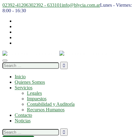
02392-412063
02392 - 633101
info@blycia.com.ar
Lunes - Viernes:
8:00 - 16:30
Search
for:
Inicio
Quienes Somos
Servicios
Legales
Impuestos
Contabilidad y Auditoría
Recursos Humanos
Contacto
Noticias
Search
for: